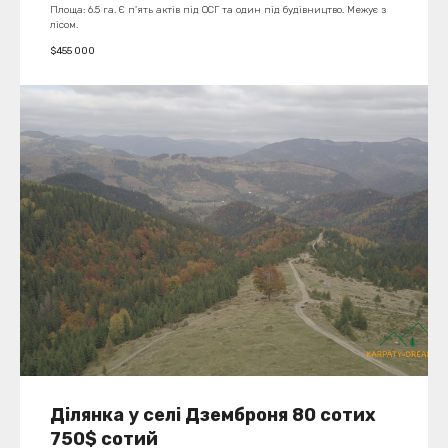
Площа: 6.5 га. Є п'ять актів під ОСГ та один під будівництво. Межує з
лісом.
$
455 000
Ділянка у селі Дземброня 80 сотих
750$ сотий