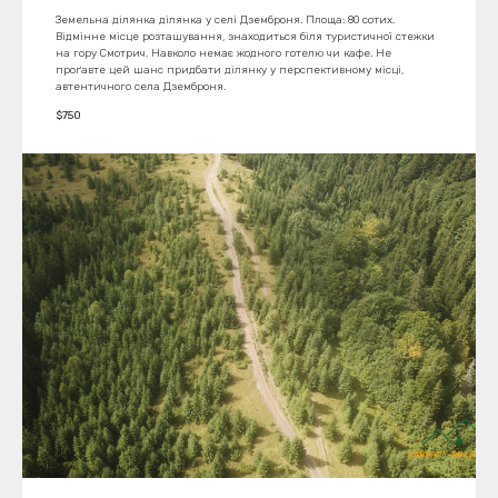
Земельна ділянка ділянка у селі Дземброня. Площа: 80 сотих.
Відмінне місце розташування, знаходиться біля туристичної стежки
на гору Смотрич. Навколо немає жодного готелю чи кафе. Не
проґавте цей шанс придбати ділянку у перспективному місці,
автентичного села Дземброня.
$
750