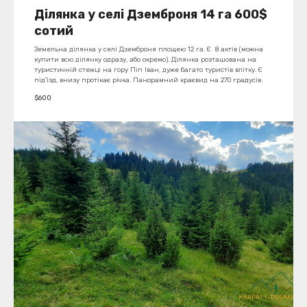
Ділянка у селі Дземброня 14 га 600$
сотий
Земельна ділянка у селі Дземброня площею 12 га. Є 8 актів (можна
купити всю ділянку одразу, або окремо). Ділянка розташована на
туристичній стежці на гору Піп Іван, дуже багато туристів влітку. Є
під'їзд, внизу протікає річка. Панорамний краєвид на 270 градусів.
$
600