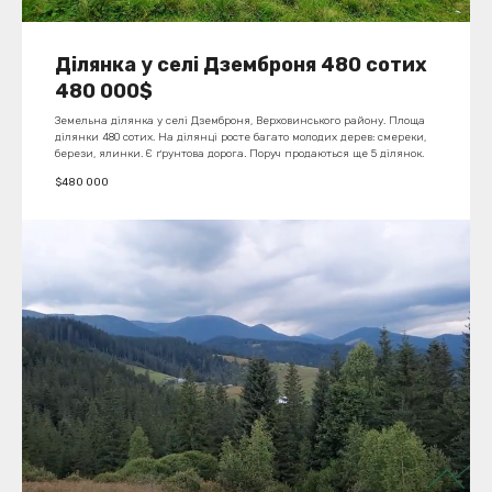
Ділянка у селі Дземброня 480 сотих
480 000$
Земельна ділянка у селі Дземброня, Верховинського району. Площа
ділянки 480 сотих. На ділянці росте багато молодих дерев: смереки,
берези, ялинки. Є ґрунтова дорога
.
Поруч продаються ще 5 ділянок.
$
480 000