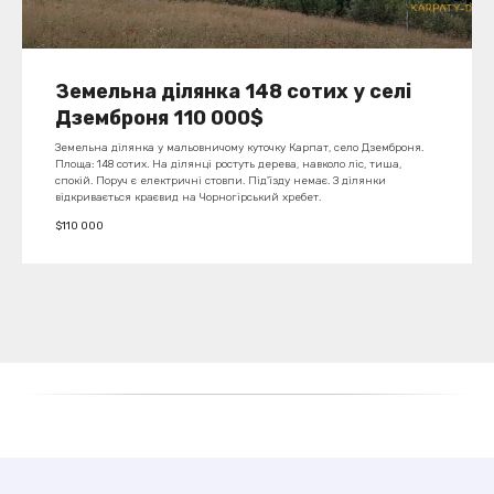
Земельна ділянка 148 сотих у селі
Дземброня 110 000$
Земельна ділянка у мальовничому куточку Карпат, село Дземброня.
Площа: 148 сотих. На ділянці ростуть дерева, навколо ліс, тиша,
спокій. Поруч є електричні стовпи. Під'їзду немає. З ділянки
відкривається краєвид на Чорногірський хребет.
$
110 000