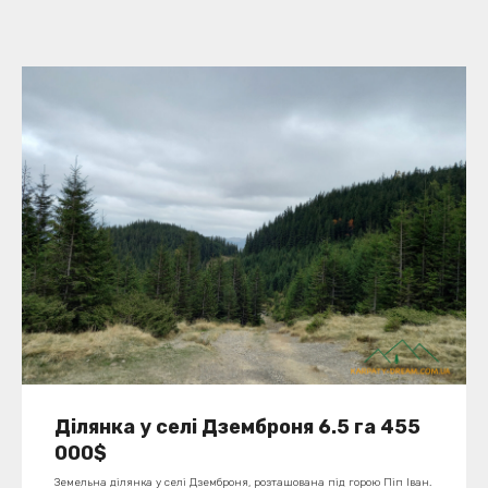
Ділянка у селі Дземброня 6.5 га 455
000$
Земельна ділянка у селі Дземброня, розташована під горою Піп Іван.