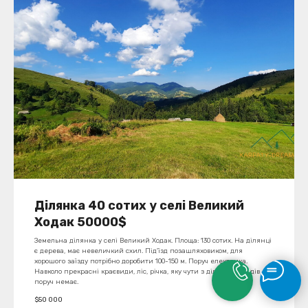
Ділянка 40 сотих у селі Великий
Ходак 50000$
Земельна ділянка у селі Великий Ходак. Площа: 130 сотих. На ділянці
є дерева, має невеличкий схил. Під'їзд позашляховиком, для
хорошого заїзду потрібно доробити 100-150 м. Поруч електрика.
Навколо прекрасні краєвиди, ліс, річка, яку чути з ділянки. Сусідів
поруч немає.
$
50 000