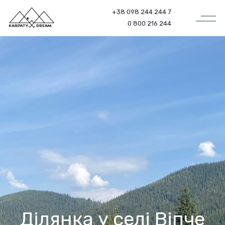
+38 098 244 244 7
0 800 216 244
Ділянка у селі Віпче