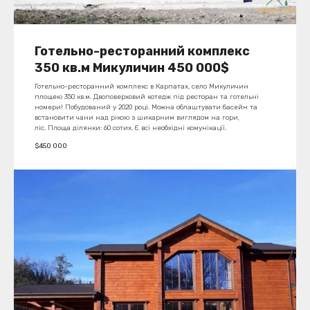
Готельно-ресторанний комплекс
350 кв.м Микуличин 450 000$
Готельно-ресторанний комплекс в Карпатах, село Микуличин
площею 350 кв.м. Двоповерховий котедж під ресторан та готельні
номери! Побудований у 2020 році. Можна облаштувати басейн та
встановити чани над рікою з шикарним виглядом на гори,
ліс. Площа ділянки: 60 сотих. Є всі необхідні комунікації.
$
450 000