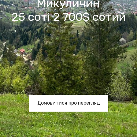
Микуличин
25 соті 2 700$ сотий
Домовитися про перегляд