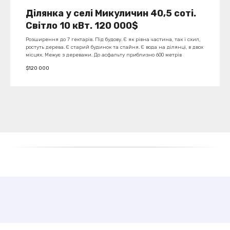
Ділянка у селі Микуличин 40,5 соті.
Світло 10 кВт. 120 000$
Розширення до 7 гектарів. Під будову. Є як рівна частина, так і схил,
ростуть дерева. Є старий будинок та стайня. Є вода на ділянці, в двох
місцях. Межує з деревами. До асфальту приблизно 600 метрів
$
120 000