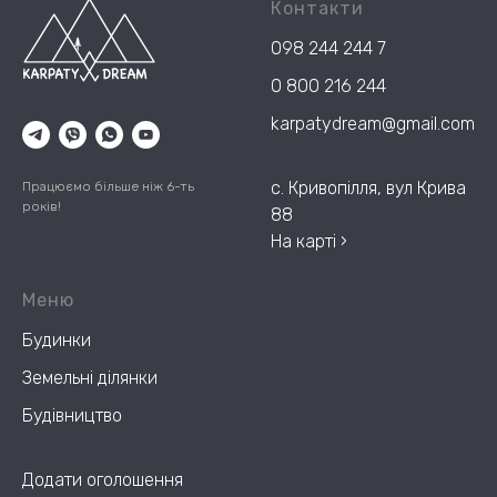
Контакти
098 244 244 7
0 800 216 244
karpatydream@gmail.com
-
с. Кривопілля, вул Крива
Працюємо більше ніж 6-ть
років!
88
На карті ›
Меню
Будинки
Земельні ділянки
Будівництво
-
Додати оголошення