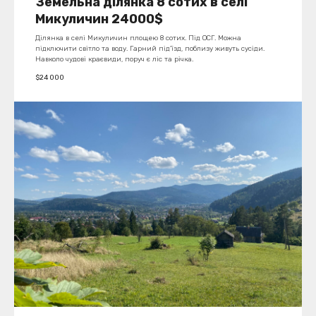
Земельна ділянка 8 сотих в селі
Микуличин 24000$
Ділянка в селі Микуличин площею 8 сотих. Під ОСГ. Можна
підключити світло та воду. Гарний під'їзд, поблизу живуть сусіди.
Навколо чудові краєвиди, поруч є ліс та річка.
$
24 000