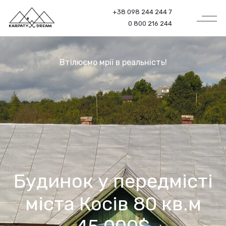
+38 098 244 244 7
0 800 216 244
Втілюємо мрії в реальність!
Будинок у передмісті
міста Косів 80 кв.м