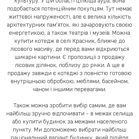
культуру. У цій області цілюща аура, вона
подобається потенційним покупцям. Тут немає
життєвої напруженості, але є велика кількість
архітектурних пам'яток, які зачаровують своєю
енергетикою, а також театрів і музеїв. Можна
купити котедж в селі Красник, ближче до
лісового масиву, де перед вами відкриються
шикарні картини. Є пропозиції з продажу
лісових ділянок, поблизу до річки. А ще в
продажу завжди є котеджі з повністю готовою
внутрішньою обробкою, меблями, басейном,
чаном і іншими перевагами.
Також можна зробити вибір самим, де вам
найбільш зручно відпочивати - в межах селища
або купити будинок за межами населеного
пункту. Ми допоможемо вибрати найбільш
раціональний варіант будинку, який підійде