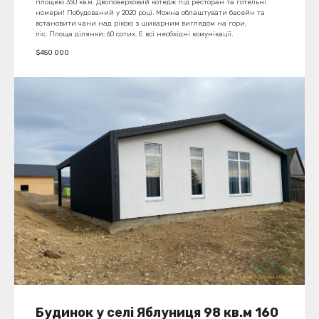
площею 350 кв.м. Двоповерховий котедж під ресторан та готельні
номери! Побудований у 2020 році. Можна облаштувати басейн та
встановити чани над рікою з шикарним виглядом на гори,
ліс. Площа ділянки: 60 сотих. Є всі необхідні комунікації.
$
450 000
Будинок у селі Яблуниця 98 кв.м 160