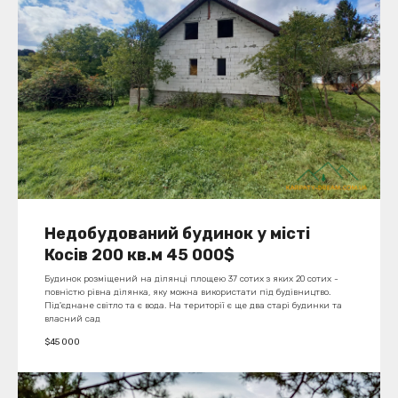
Недобудований будинок у місті
Косів 200 кв.м 45 000$
Будинок розміщений на ділянці площею 37 сотих
з яких 20 сотих -
повністю рівна ділянка, яку можна використати під будівництво.
Під'єднане світло та є вода. На території є ще два старі будинки та
власний сад
$
45 000