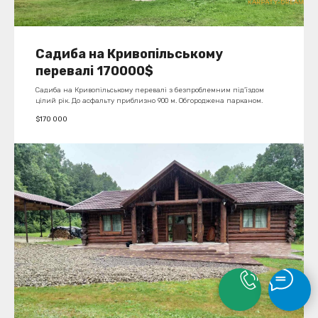
Садиба на Кривопільському
перевалі 170000$
Садиба на Кривопільському перевалі з безпроблемним під'їздом
цілий рік. До асфальту приблизно 900 м. Обгороджена парканом.
$
170 000