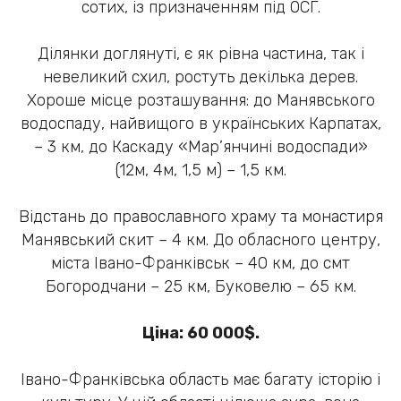
сотих, із призначенням під ОСГ.
Ділянки доглянуті, є як рівна частина, так і
невеликий схил, ростуть декілька дерев.
Хороше місце розташування: до Манявського
водоспаду, найвищого в українських Карпатах,
– 3 км, до Каскаду «Мар’янчині водоспади»
(12м, 4м, 1,5 м) – 1,5 км.
Відстань до православного храму та монастиря
Манявський скит – 4 км. До обласного центру,
міста Івано-Франківськ – 40 км, до смт
Богородчани – 25 км, Буковелю – 65 км.
Ціна: 60 000$.
Івано-Франківська область має багату історію і