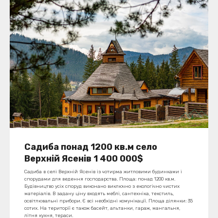
Садиба понад 1200 кв.м село
Верхній Ясенів 1 400 000$
Садиба в селі Верхній Ясенів із чотирма житловими будинками і
спорудами для ведення господарства. Площа: понад 1200 кв.м.
Будівництво усіх споруд виконано виключно з екологічно чистих
матеріалів. В задану ціну входять меблі, сантехніка, текстиль,
освітлювальні прибори. Є всі необхідні комунікації. Площа ділянки: 35
сотих. На території є також басейт, альтанки, гараж, мангальня,
літня кухня, тераси.