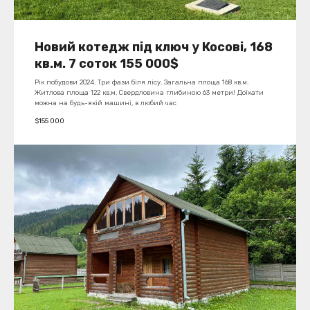
Новий котедж під ключ у Косові, 168
кв.м. 7 соток 155 000$
Рік побудови 2024. Три фази біля лісу. Загальна площа 168 кв.м.
Житлова площа 122 кв.м. Свердловина глибиною 63 метри! Доїхати
можна на будь-якій машині, в любий час
$
155 000