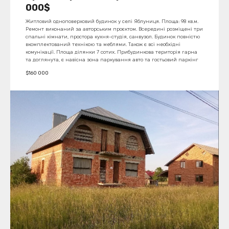
000$
Житловий одноповерховий будинок у селі Яблуниця. Площа: 98 кв.м.
Ремонт виконаний за авторським проєктом. Всередині розміщені три
спальні кімнати, простора кухня-студія, санвузол. Будинок повністю
вкомплектований технікою та меблями. Також є всі необхідні
комунікації. Площа ділянки 7 сотих. Прибудинкова територія гарна
та доглянута, є навісна зона паркування авто та гостьовий паркінг
$
160 000