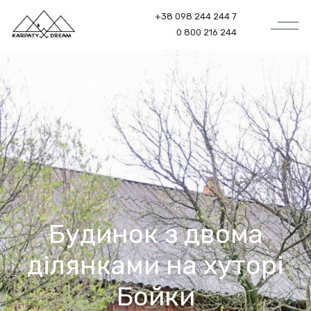
+38 098 244 244 7
0 800 216 244
Втілюємо мрії в реальність!
Будинок з двома
ділянками на хуторі
Бойки